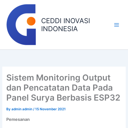
Skip
Main
to
Men
content
CEDDI INOVASI
INDONESIA
Sistem Monitoring Output
dan Pencatatan Data Pada
Panel Surya Berbasis ESP32
By
admin admin
/
15 November 2021
Pemesanan